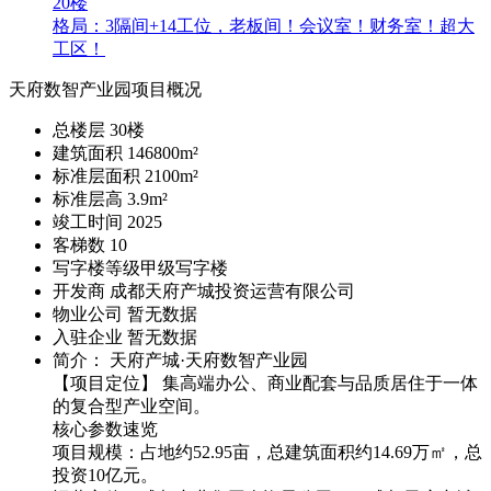
20楼
格局：3隔间+14工位，老板间！会议室！财务室！超大
工区！
天府数智产业园项目概况
总楼层
30
楼
建筑面积
146800m²
标准层面积
2100m²
标准层高
3.9m²
竣工时间
2025
客梯数
10
写字楼等级
甲级写字楼
开发商
成都天府产城投资运营有限公司
物业公司
暂无数据
入驻企业
暂无数据
简介： 天府产城·天府数智产业园
【项目定位】 集高端办公、商业配套与品质居住于一体
的复合型产业空间。
核心参数速览
项目规模：占地约52.95亩，总建筑面积约14.69万㎡，总
投资10亿元。