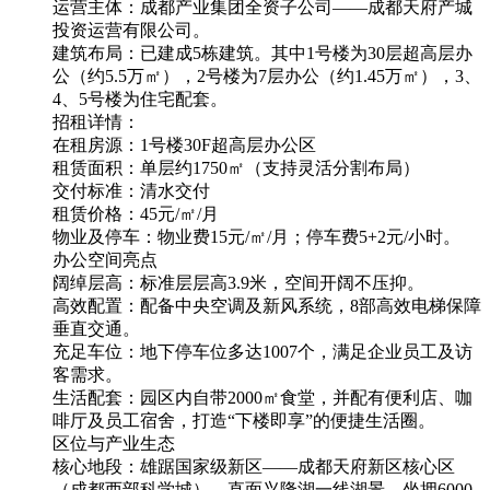
运营主体：成都产业集团全资子公司——成都天府产城
投资运营有限公司。
建筑布局：已建成5栋建筑。其中1号楼为30层超高层办
公（约5.5万㎡），2号楼为7层办公（约1.45万㎡），3、
4、5号楼为住宅配套。
招租详情：
在租房源：1号楼30F超高层办公区
租赁面积：单层约1750㎡（支持灵活分割布局）
交付标准：清水交付
租赁价格：45元/㎡/月
物业及停车：物业费15元/㎡/月；停车费5+2元/小时。
办公空间亮点
阔绰层高：标准层层高3.9米，空间开阔不压抑。
高效配置：配备中央空调及新风系统，8部高效电梯保障
垂直交通。
充足车位：地下停车位多达1007个，满足企业员工及访
客需求。
生活配套：园区内自带2000㎡食堂，并配有便利店、咖
啡厅及员工宿舍，打造“下楼即享”的便捷生活圈。
区位与产业生态
核心地段：雄踞国家级新区——成都天府新区核心区
（成都西部科学城），直面兴隆湖一线湖景，坐拥6000