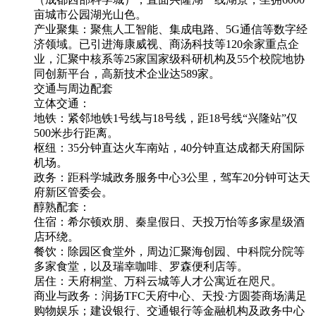
亩城市公园湖光山色。
产业聚集：聚焦人工智能、集成电路、5G通信等数字经
济领域。已引进海康威视、商汤科技等120余家重点企
业，汇聚中核系等25家国家级科研机构及55个校院地协
同创新平台，高新技术企业达589家。
交通与周边配套
立体交通：
地铁：紧邻地铁1号线与18号线，距18号线“兴隆站”仅
500米步行距离。
枢纽：35分钟直达火车南站，40分钟直达成都天府国际
机场。
政务：距科学城政务服务中心3公里，驾车20分钟可达天
府新区管委会。
醇熟配套：
住宿：希尔顿欢朋、秦皇假日、天投万怡等多家星级酒
店环绕。
餐饮：除园区食堂外，周边汇聚海创园、中科院分院等
多家食堂，以及瑞幸咖啡、罗森便利店等。
居住：天府桐堂、万科云城等人才公寓近在咫尺。
商业与政务：润扬TFC天府中心、天投·方圆荟商场满足
购物娱乐；建设银行、交通银行等金融机构及政务中心