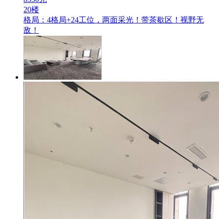
20楼
格局：4格局+24工位，两面采光！带茶歇区！视野无
敌！