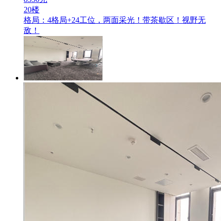
20楼
格局：4格局+24工位，两面采光！带茶歇区！视野无
敌！