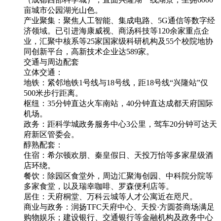
亩城市公园湖光山色。
产业聚集：聚焦人工智能、集成电路、5G通信等数字经
济领域。已引进海康威视、商汤科技等120余家重点企
业，汇聚中核系等25家国家级科研机构及55个校院地协
同创新平台，高新技术企业达589家。
交通与周边配套
立体交通：
地铁：紧邻地铁1号线与18号线，距18号线“兴隆站”仅
500米步行距离。
枢纽：35分钟直达火车南站，40分钟直达成都天府国际
机场。
政务：距科学城政务服务中心3公里，驾车20分钟可达天
府新区管委会。
醇熟配套：
住宿：希尔顿欢朋、秦皇假日、天投万怡等多家星级酒
店环绕。
餐饮：除园区食堂外，周边汇聚海创园、中科院分院等
多家食堂，以及瑞幸咖啡、罗森便利店等。
居住：天府桐堂、万科云城等人才公寓近在咫尺。
商业与政务：润扬TFC天府中心、天投·方圆荟商场满足
购物娱乐；建设银行、交通银行等金融机构及政务中心