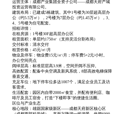
运营主体：成都产业集团全资子公司——成都天府产城
投资运营有限公司。
建筑布局：已建成5栋建筑。其中1号楼为30层超高层办
公（约5.5万㎡），2号楼为7层办公（约1.45万㎡），3、
4、5号楼为住宅配套。
招租详情：
在租房源：1号楼30F超高层办公区
租赁面积：单层约1750㎡（支持灵活分割布局）
交付标准：清水交付
租赁价格：45元/㎡/月
物业及停车：物业费15元/㎡/月；停车费5+2元/小时。
办公空间亮点
阔绰层高：标准层层高3.9米，空间开阔不压抑。
高效配置：配备中央空调及新风系统，8部高效电梯保障
垂直交通。
充足车位：地下停车位多达1007个，满足企业员工及访
客需求。
生活配套：园区内自带2000㎡食堂，并配有便利店、咖
啡厅及员工宿舍，打造“下楼即享”的便捷生活圈。
区位与产业生态
核心地段：雄踞国家级新区——成都天府新区核心区
（成都西部科学城），直面兴隆湖一线湖景，坐拥6000