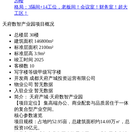
20楼
格局：3隔间+14工位，老板间！会议室！财务室！超大
工区！
天府数智产业园项目概况
总楼层
30
楼
建筑面积
146800m²
标准层面积
2100m²
标准层高
3.9m²
竣工时间
2025
客梯数
10
写字楼等级
甲级写字楼
开发商
成都天府产城投资运营有限公司
物业公司
暂无数据
入驻企业
暂无数据
简介： 天府产城·天府数智产业园
【项目定位】 集高端办公、商业配套与品质居住于一体
的复合型产业空间。
核心参数速览
项目规模：占地约52.95亩，总建筑面积约14.69万㎡，总
投资10亿元。